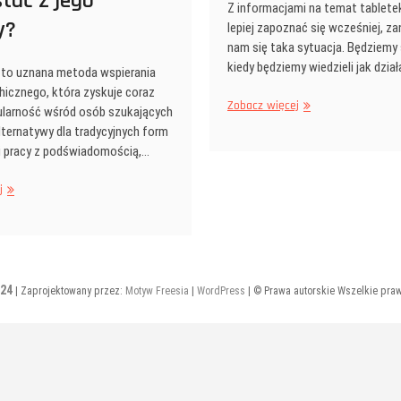
tać z jego
Z informacjami na temat tablete
y?
lepiej zapoznać się wcześniej, za
nam się taka sytuacja. Będziemy 
kiedy będziemy wiedzieli jak dział
 to uznana metoda wspierania
hicznego, która zyskuje coraz
Gdzie
Zobacz więcej
ularność wśród osób szukających
kupić
lternatywy dla tradycyjnych form
“tabletki
ęki pracy z podświadomością,…
po’?
Czy
Hipnoterapeuta
j
wymagana
–
jest
specjalista
recepta?
od
terapii
umysłu.
24
| Zaprojektowany przez:
Motyw Freesia
|
WordPress
| © Prawa autorskie Wszelkie pra
Kiedy
warto
skorzystać
z
jego
pomocy?