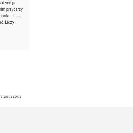
k dzień po
nim przydarzy
spokojniejsi,
ać. Liczy…
wa zastrzeżone