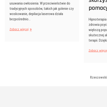
skorzys
usuwania owłosienia. W przeciwieństwie do
pomoc
tradycyjnych sposobów, takich jak golenie czy
woskowanie, depilacja laserowa działa
bezpośrednio…
Hipnoterapia
zdrowia psyc
Depilacja
Zobacz więcej
większą pop
laserowa
skutecznej a
–
terapii. Dzi
jak
działa
Zobacz więce
i
dlaczego
warto
ją
wybrać
Rzeszowski