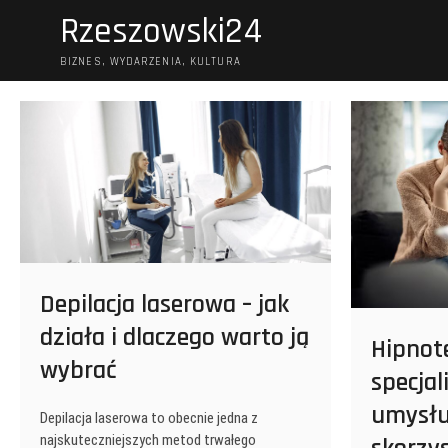
Skip
Rzeszowski24
to
content
BIZNES, WYDARZENIA, KULTURA
Depilacja laserowa – jak
działa i dlaczego warto ją
Hipnot
wybrać
specjal
umysłu
Depilacja laserowa to obecnie jedna z
najskuteczniejszych metod trwałego