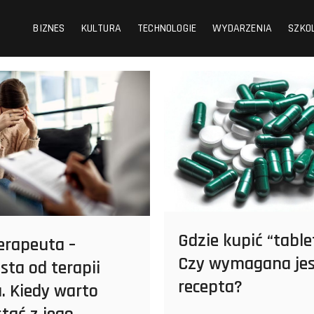
BIZNES
KULTURA
TECHNOLOGIE
WYDARZENIA
SZKO
Gdzie kupić “table
erapeuta –
Czy wymagana jes
ista od terapii
recepta?
. Kiedy warto