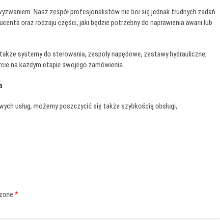
yzwaniem. Nasz zespół profesjonalistów nie boi się jednak trudnych zadań.
nta oraz rodzaju części, jaki będzie potrzebny do naprawienia awarii lub
także systemy do sterowania, zespoły napędowe, zestawy hydrauliczne,
rcie na każdym etapie swojego zamówienia.
a
owych usług, możemy poszczycić się także szybkością obsługi,
czone
*