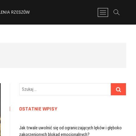
LENIA RZESZÓW
P
r
z
y
c
i
s
k
m
e
n
u
Szukaj
…
OSTATNIE WPISY
Jak trwale uwolnić się od ograniczających lęków i głęboko
zakorzenionych blokad emocjonalnych?