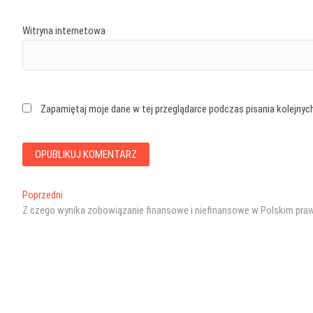
Witryna internetowa
Zapamiętaj moje dane w tej przeglądarce podczas pisania kolejnyc
Nawigacja
Poprzedni
Poprzedni
wpis:
Z czego wynika zobowiązanie finansowe i niefinansowe w Polskim pra
wpisu