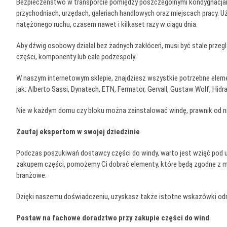
Bezpieczeństwo w transporcie pomiędzy poszczególnymi kondygnacjami
przychodniach, urzędach, galeriach handlowych oraz miejscach pracy. U
natężonego ruchu, czasem nawet i kilkaset razy w ciągu dnia.
Aby dźwig osobowy działał bez żadnych zakłóceń, musi być stale przeg
części, komponenty lub całe podzespoły.
W naszym internetowym sklepie, znajdziesz wszystkie potrzebne elem
jak: Alberto Sassi, Dynatech, ETN, Fermator, Gervall, Gustaw Wolf, Hidra
Nie w każdym domu czy bloku można zainstalować windę, prawnik od ni
Zaufaj ekspertom w swojej dziedzinie
Podczas poszukiwań dostawcy części do windy, warto jest wziąć pod uw
zakupem części, pomożemy Ci dobrać elementy, które będą zgodne z mo
branżowe.
Dzięki naszemu doświadczeniu, uzyskasz także istotne wskazówki od
Postaw na fachowe doradztwo przy zakupie części do wind