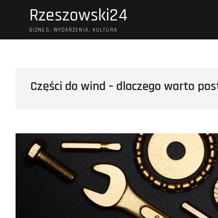
Skip
Rzeszowski24
to
content
BIZNES, WYDARZENIA, KULTURA
Części do wind – dlaczego warto po