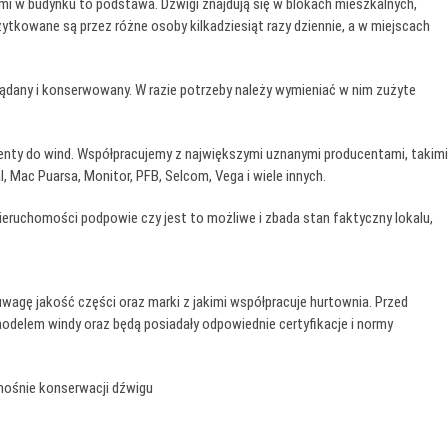
 w budynku to podstawa. Dźwigi znajdują się w blokach mieszkalnych,
żytkowane są przez różne osoby kilkadziesiąt razy dziennie, a w miejscach
lądany i konserwowany. W razie potrzeby należy wymieniać w nim zużyte
enty do wind. Współpracujemy z największymi uznanymi producentami, takimi
l, Mac Puarsa, Monitor, PFB, Selcom, Vega i wiele innych.
eruchomości podpowie czy jest to możliwe i zbada stan faktyczny lokalu,
agę jakość części oraz marki z jakimi współpracuje hurtownia. Przed
delem windy oraz będą posiadały odpowiednie certyfikacje i normy
nośnie konserwacji dźwigu