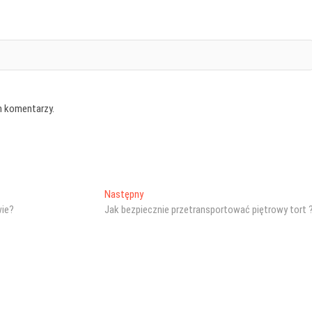
h komentarzy.
Następny
Następny
wpis:
wie?
Jak bezpiecznie przetransportować piętrowy tort 