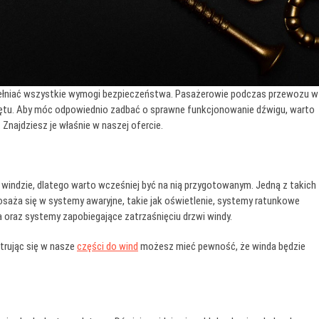
pełniać wszystkie wymogi bezpieczeństwa. Pasażerowie podczas przewozu w
przętu. Aby móc odpowiednio zadbać o sprawne funkcjonowanie dźwigu, warto
 Znajdziesz je właśnie w naszej ofercie.
 w windzie, dlatego warto wcześniej być na nią przygotowanym. Jedną z takich
posaża się w systemy awaryjne, takie jak oświetlenie, systemy ratunkowe
a oraz systemy zapobiegające zatrzaśnięciu drzwi windy.
trując się w nasze
części do wind
możesz mieć pewność, że winda będzie