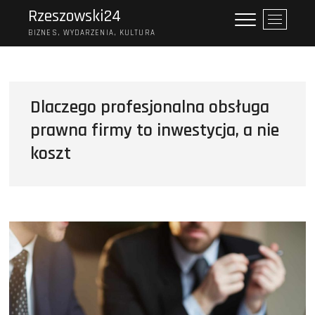
Skip
Rzeszowski24
P
to
r
BIZNES, WYDARZENIA, KULTURA
content
z
y
c
i
Dlaczego profesjonalna obsługa
s
prawna firmy to inwestycja, a nie
k
m
koszt
e
n
u