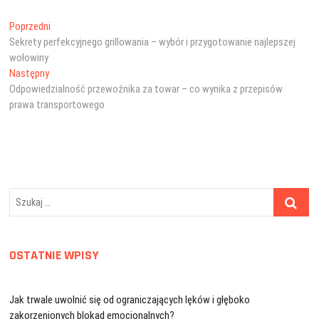
Nawigacja
Poprzedni
Poprzedni
wpis:
Sekrety perfekcyjnego grillowania – wybór i przygotowanie najlepszej
wpisu
wołowiny
Następny
Następny
wpis:
Odpowiedzialność przewoźnika za towar – co wynika z przepisów
prawa transportowego
Szukaj
…
OSTATNIE WPISY
Jak trwale uwolnić się od ograniczających lęków i głęboko
zakorzenionych blokad emocjonalnych?