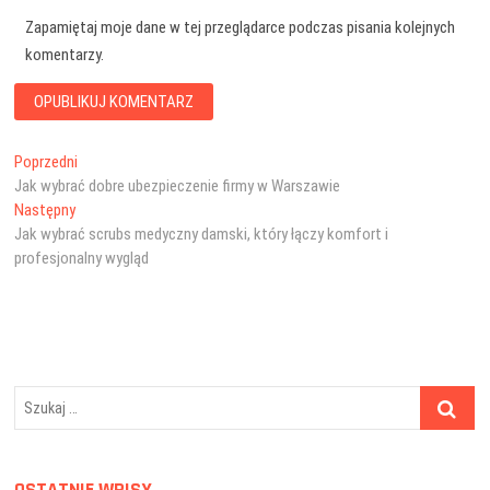
Zapamiętaj moje dane w tej przeglądarce podczas pisania kolejnych
komentarzy.
Nawigacja
Poprzedni
Poprzedni
wpis:
Jak wybrać dobre ubezpieczenie firmy w Warszawie
wpisu
Następny
Następny
wpis:
Jak wybrać scrubs medyczny damski, który łączy komfort i
profesjonalny wygląd
Szukaj
…
OSTATNIE WPISY