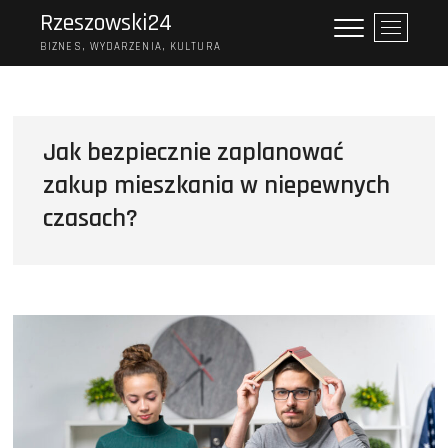
Skip
Rzeszowski24
P
to
r
BIZNES, WYDARZENIA, KULTURA
content
z
y
c
i
Jak bezpiecznie zaplanować
s
zakup mieszkania w niepewnych
k
m
czasach?
e
n
u