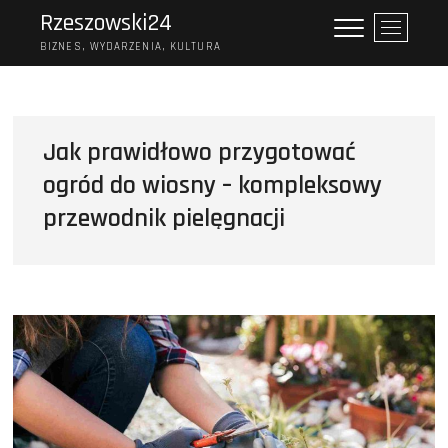
Skip
Rzeszowski24
P
to
r
BIZNES, WYDARZENIA, KULTURA
content
z
y
c
i
Jak prawidłowo przygotować
s
ogród do wiosny – kompleksowy
k
m
przewodnik pielęgnacji
e
n
u