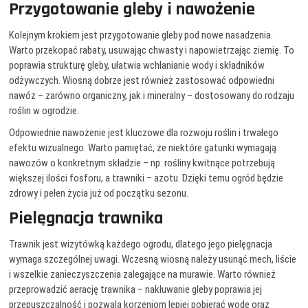
Przygotowanie gleby i nawożenie
Kolejnym krokiem jest przygotowanie gleby pod nowe nasadzenia.
Warto przekopać rabaty, usuwając chwasty i napowietrzając ziemię. To
poprawia strukturę gleby, ułatwia wchłanianie wody i składników
odżywczych. Wiosną dobrze jest również zastosować odpowiedni
nawóz – zarówno organiczny, jak i mineralny – dostosowany do rodzaju
roślin w ogrodzie.
Odpowiednie nawożenie jest kluczowe dla rozwoju roślin i trwałego
efektu wizualnego. Warto pamiętać, że niektóre gatunki wymagają
nawozów o konkretnym składzie – np. rośliny kwitnące potrzebują
większej ilości fosforu, a trawniki – azotu. Dzięki temu ogród będzie
zdrowy i pełen życia już od początku sezonu.
Pielęgnacja trawnika
Trawnik jest wizytówką każdego ogrodu, dlatego jego pielęgnacja
wymaga szczególnej uwagi. Wczesną wiosną należy usunąć mech, liście
i wszelkie zanieczyszczenia zalegające na murawie. Warto również
przeprowadzić aerację trawnika – nakłuwanie gleby poprawia jej
przepuszczalność i pozwala korzeniom lepiej pobierać wodę oraz