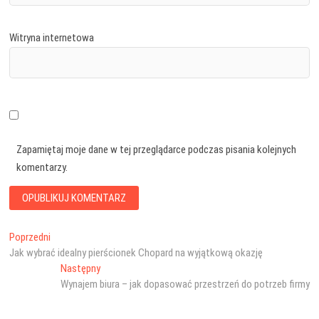
Witryna internetowa
Zapamiętaj moje dane w tej przeglądarce podczas pisania kolejnych
komentarzy.
Nawigacja
Poprzedni
Poprzedni
wpis:
Jak wybrać idealny pierścionek Chopard na wyjątkową okazję
wpisu
Następny
Następny
wpis:
Wynajem biura – jak dopasować przestrzeń do potrzeb firmy