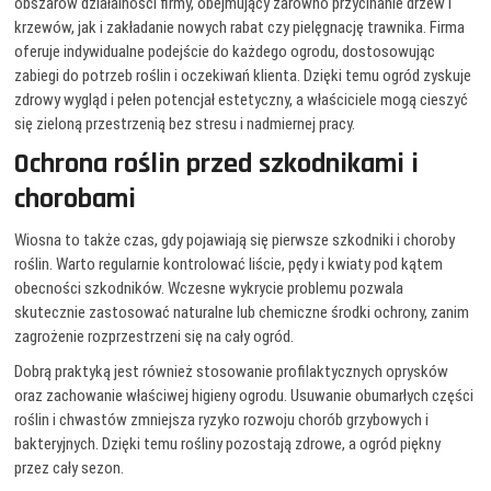
obszarów działalności firmy, obejmujący zarówno przycinanie drzew i
krzewów, jak i zakładanie nowych rabat czy pielęgnację trawnika. Firma
oferuje indywidualne podejście do każdego ogrodu, dostosowując
zabiegi do potrzeb roślin i oczekiwań klienta. Dzięki temu ogród zyskuje
zdrowy wygląd i pełen potencjał estetyczny, a właściciele mogą cieszyć
się zieloną przestrzenią bez stresu i nadmiernej pracy.
Ochrona roślin przed szkodnikami i
chorobami
Wiosna to także czas, gdy pojawiają się pierwsze szkodniki i choroby
roślin. Warto regularnie kontrolować liście, pędy i kwiaty pod kątem
obecności szkodników. Wczesne wykrycie problemu pozwala
skutecznie zastosować naturalne lub chemiczne środki ochrony, zanim
zagrożenie rozprzestrzeni się na cały ogród.
Dobrą praktyką jest również stosowanie profilaktycznych oprysków
oraz zachowanie właściwej higieny ogrodu. Usuwanie obumarłych części
roślin i chwastów zmniejsza ryzyko rozwoju chorób grzybowych i
bakteryjnych. Dzięki temu rośliny pozostają zdrowe, a ogród piękny
przez cały sezon.