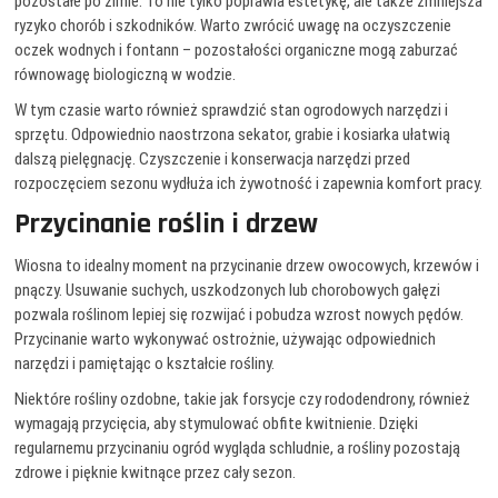
pozostałe po zimie. To nie tylko poprawia estetykę, ale także zmniejsza
ryzyko chorób i szkodników. Warto zwrócić uwagę na oczyszczenie
oczek wodnych i fontann – pozostałości organiczne mogą zaburzać
równowagę biologiczną w wodzie.
W tym czasie warto również sprawdzić stan ogrodowych narzędzi i
sprzętu. Odpowiednio naostrzona sekator, grabie i kosiarka ułatwią
dalszą pielęgnację. Czyszczenie i konserwacja narzędzi przed
rozpoczęciem sezonu wydłuża ich żywotność i zapewnia komfort pracy.
Przycinanie roślin i drzew
Wiosna to idealny moment na przycinanie drzew owocowych, krzewów i
pnączy. Usuwanie suchych, uszkodzonych lub chorobowych gałęzi
pozwala roślinom lepiej się rozwijać i pobudza wzrost nowych pędów.
Przycinanie warto wykonywać ostrożnie, używając odpowiednich
narzędzi i pamiętając o kształcie rośliny.
Niektóre rośliny ozdobne, takie jak forsycje czy rododendrony, również
wymagają przycięcia, aby stymulować obfite kwitnienie. Dzięki
regularnemu przycinaniu ogród wygląda schludnie, a rośliny pozostają
zdrowe i pięknie kwitnące przez cały sezon.