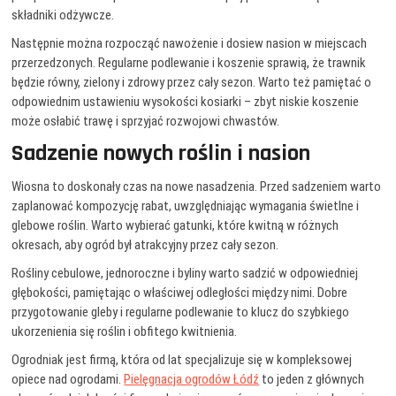
składniki odżywcze.
Następnie można rozpocząć nawożenie i dosiew nasion w miejscach
przerzedzonych. Regularne podlewanie i koszenie sprawią, że trawnik
będzie równy, zielony i zdrowy przez cały sezon. Warto też pamiętać o
odpowiednim ustawieniu wysokości kosiarki – zbyt niskie koszenie
może osłabić trawę i sprzyjać rozwojowi chwastów.
Sadzenie nowych roślin i nasion
Wiosna to doskonały czas na nowe nasadzenia. Przed sadzeniem warto
zaplanować kompozycję rabat, uwzględniając wymagania świetlne i
glebowe roślin. Warto wybierać gatunki, które kwitną w różnych
okresach, aby ogród był atrakcyjny przez cały sezon.
Rośliny cebulowe, jednoroczne i byliny warto sadzić w odpowiedniej
głębokości, pamiętając o właściwej odległości między nimi. Dobre
przygotowanie gleby i regularne podlewanie to klucz do szybkiego
ukorzenienia się roślin i obfitego kwitnienia.
Ogrodniak jest firmą, która od lat specjalizuje się w kompleksowej
opiece nad ogrodami.
Pielęgnacja ogrodów Łódź
to jeden z głównych