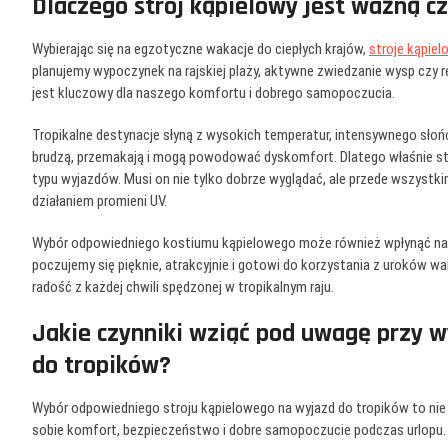
Dlaczego strój kąpielowy jest ważną c
Wybierając się na egzotyczne wakacje do ciepłych krajów,
stroje kąpiel
planujemy wypoczynek na rajskiej plaży, aktywne zwiedzanie wysp czy 
jest kluczowy dla naszego komfortu i dobrego samopoczucia.
Tropikalne destynacje słyną z wysokich temperatur, intensywnego słoń
brudzą, przemakają i mogą powodować dyskomfort. Dlatego właśnie st
typu wyjazdów. Musi on nie tylko dobrze wyglądać, ale przede wszystk
działaniem promieni UV.
Wybór odpowiedniego kostiumu kąpielowego może również wpłynąć na na
poczujemy się pięknie, atrakcyjnie i gotowi do korzystania z uroków wa
radość z każdej chwili spędzonej w tropikalnym raju.
Jakie czynniki wziąć pod uwagę przy 
do tropików?
Wybór odpowiedniego stroju kąpielowego na wyjazd do tropików to nie
sobie komfort, bezpieczeństwo i dobre samopoczucie podczas urlopu.