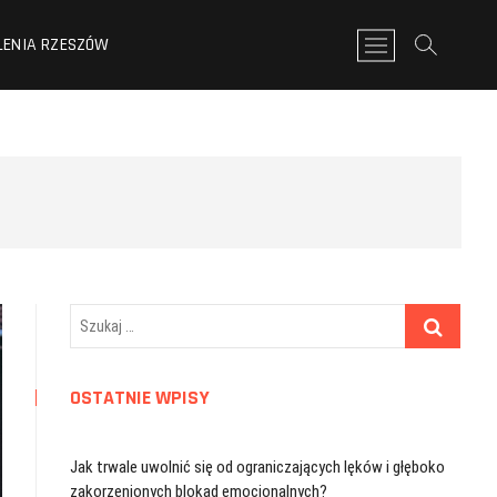
LENIA RZESZÓW
P
r
z
y
c
i
s
k
m
e
n
u
Szukaj
…
OSTATNIE WPISY
Jak trwale uwolnić się od ograniczających lęków i głęboko
zakorzenionych blokad emocjonalnych?