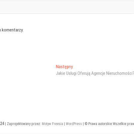
h komentarzy.
Następny
Następny
wpis:
Jakie Usługi Oferują Agencje Nieruchomości
24
| Zaprojektowany przez:
Motyw Freesia
|
WordPress
| © Prawa autorskie Wszelkie pra