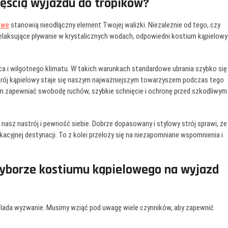
zęścią wyjazdu do tropików?
owe
stanowią nieodłączny element Twojej walizki. Niezależnie od tego, czy
relaksujące pływanie w krystalicznych wodach, odpowiedni kostium kąpielowy
ca i wilgotnego klimatu. W takich warunkach standardowe ubrania szybko się
rój kąpielowy staje się naszym najważniejszym towarzyszem podczas tego
im zapewniać swobodę ruchów, szybkie schnięcie i ochronę przed szkodliwym
sz nastrój i pewność siebie. Dobrze dopasowany i stylowy strój sprawi, że
kacyjnej destynacji. To z kolei przełoży się na niezapomniane wspomnienia i
wyborze kostiumu kąpielowego na wyjazd
 lada wyzwanie. Musimy wziąć pod uwagę wiele czynników, aby zapewnić