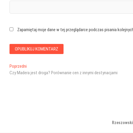
Zapamiętaj moje dane w tej przeglądarce podczas pisania kolejnyc
Nawigacja
Poprzedni
Poprzedni
wpis:
Czy Madera jest droga? Porównanie cen z innymi destynacjami
wpisu
Rzeszowski