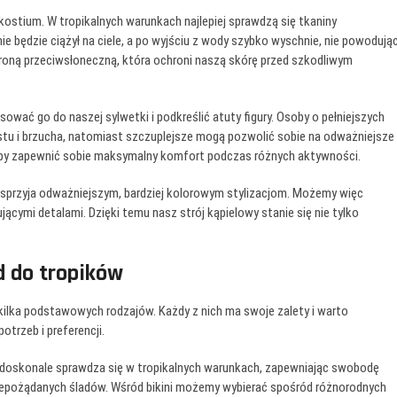
kostium. W tropikalnych warunkach najlepiej sprawdzą się tkaniny
nie będzie ciążył na ciele, a po wyjściu z wody szybko wyschnie, nie powodują
oną przeciwsłoneczną, która ochroni naszą skórę przed szkodliwym
ować go do naszej sylwetki i podkreślić atuty figury. Osoby o pełniejszych
tu i brzucha, natomiast szczuplejsze mogą pozwolić sobie na odważniejsze
 aby zapewnić sobie maksymalny komfort podczas różnych aktywności.
 sprzyja odważniejszym, bardziej kolorowym stylizacjom. Możemy więc
cymi detalami. Dzięki temu nasz strój kąpielowy stanie się nie tylko
d do tropików
 kilka podstawowych rodzajów. Każdy z nich ma swoje zalety i warto
otrzeb i preferencji.
m doskonale sprawdza się w tropikalnych warunkach, zapewniając swobodę
 niepożądanych śladów. Wśród bikini możemy wybierać spośród różnorodnych