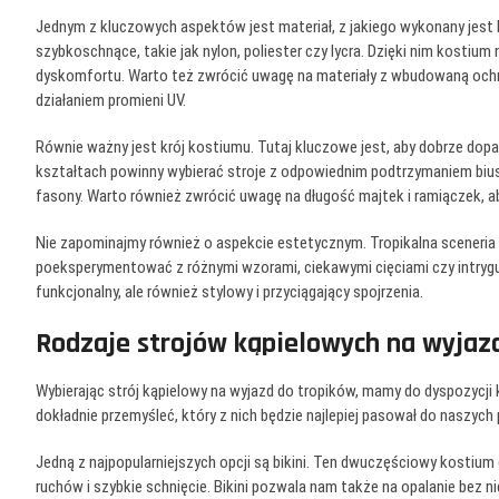
Jednym z kluczowych aspektów jest materiał, z jakiego wykonany jest 
szybkoschnące, takie jak nylon, poliester czy lycra. Dzięki nim kostium 
dyskomfortu. Warto też zwrócić uwagę na materiały z wbudowaną ochr
działaniem promieni UV.
Równie ważny jest krój kostiumu. Tutaj kluczowe jest, aby dobrze dopas
kształtach powinny wybierać stroje z odpowiednim podtrzymaniem bius
fasony. Warto również zwrócić uwagę na długość majtek i ramiączek,
Nie zapominajmy również o aspekcie estetycznym. Tropikalna sceneria
poeksperymentować z różnymi wzorami, ciekawymi cięciami czy intrygują
funkcjonalny, ale również stylowy i przyciągający spojrzenia.
Rodzaje strojów kąpielowych na wyjaz
Wybierając strój kąpielowy na wyjazd do tropików, mamy do dyspozycji
dokładnie przemyśleć, który z nich będzie najlepiej pasował do naszych p
Jedną z najpopularniejszych opcji są bikini. Ten dwuczęściowy kostiu
ruchów i szybkie schnięcie. Bikini pozwala nam także na opalanie bez