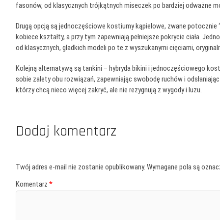
fasonów, od klasycznych trójkątnych miseczek po bardziej odważne mo
Drugą opcją są jednoczęściowe kostiumy kąpielowe, zwane potocznie “
kobiece kształty, a przy tym zapewniają pełniejsze pokrycie ciała. J
od klasycznych, gładkich modeli po te z wyszukanymi cięciami, oryginal
Kolejną alternatywą są tankini – hybryda bikini i jednoczęściowego kost
sobie zalety obu rozwiązań, zapewniając swobodę ruchów i odsłaniając b
którzy chcą nieco więcej zakryć, ale nie rezygnują z wygody i luzu.
Dodaj komentarz
Twój adres e-mail nie zostanie opublikowany.
Wymagane pola są ozna
Komentarz
*