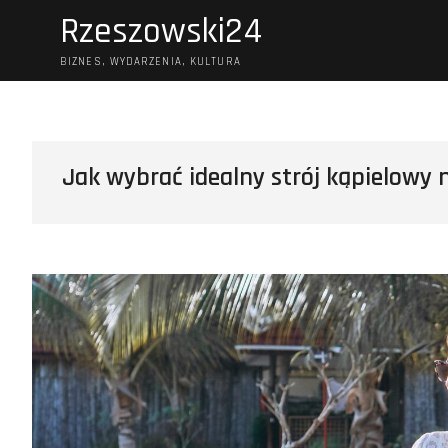
Skip
Rzeszowski24
to
content
BIZNES, WYDARZENIA, KULTURA
Jak wybrać idealny strój kąpielowy 