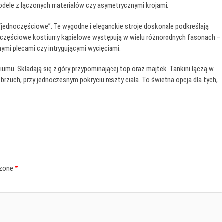
dele z łączonych materiałów czy asymetrycznymi krojami.
jednoczęściowe”. Te wygodne i eleganckie stroje doskonale podkreślają
ednoczęściowe kostiumy kąpielowe występują w wielu różnorodnych fasonach –
nymi plecami czy intrygującymi wycięciami.
iumu. Składają się z góry przypominającej top oraz majtek. Tankini łączą w
rzuch, przy jednoczesnym pokryciu reszty ciała. To świetna opcja dla tych,
czone
*