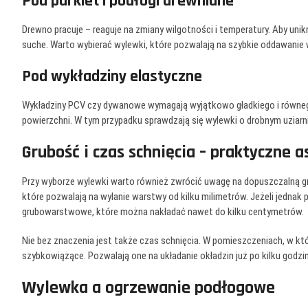
Pod parkiet i podłogi drewniane
Drewno pracuje – reaguje na zmiany wilgotności i temperatury. Aby uni
suche. Warto wybierać wylewki, które pozwalają na szybkie oddawanie w
Pod wykładziny elastyczne
Wykładziny PCV czy dywanowe wymagają wyjątkowo gładkiego i równeg
powierzchni. W tym przypadku sprawdzają się wylewki o drobnym uziarni
Grubość i czas schnięcia – praktyczne 
Przy wyborze wylewki warto również zwrócić uwagę na dopuszczalną 
które pozwalają na wylanie warstwy od kilku milimetrów. Jeżeli jedna
grubowarstwowe, które można nakładać nawet do kilku centymetrów.
Nie bez znaczenia jest także czas schnięcia. W pomieszczeniach, w któ
szybkowiążące. Pozwalają one na układanie okładzin już po kilku godzin
Wylewka a ogrzewanie podłogowe