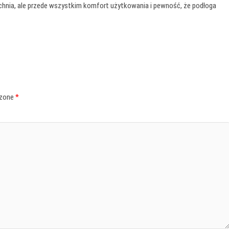
hnia, ale przede wszystkim komfort użytkowania i pewność, że podłoga
czone
*