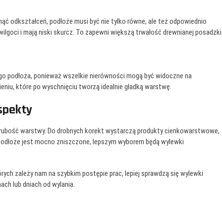
knąć odkształceń, podłoże musi być nie tylko równe, ale też odpowiednio
ilgoci i mają niski skurcz. To zapewni większą trwałość drewnianej posadzki
o podłoża, ponieważ wszelkie nierówności mogą być widoczne na
eniu, które po wyschnięciu tworzą idealnie gładką warstwę.
aspekty
grubość warstwy. Do drobnych korekt wystarczą produkty cienkowarstwowe,
k podłoże jest mocno zniszczone, lepszym wyborem będą wylewki
rych zależy nam na szybkim postępie prac, lepiej sprawdzą się wylewki
ach lub dniach od wylania.