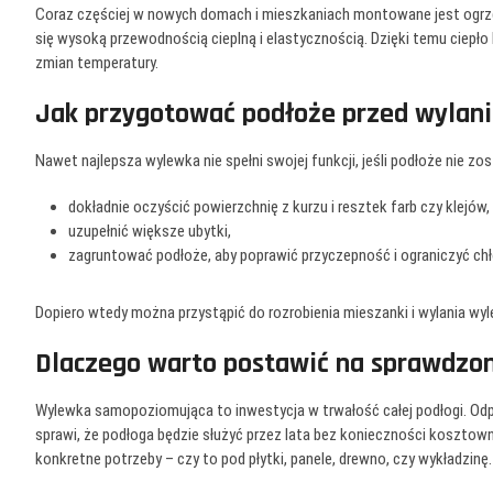
Coraz częściej w nowych domach i mieszkaniach montowane jest ogr
się wysoką przewodnością cieplną i elastycznością. Dzięki temu ciep
zmian temperatury.
Jak przygotować podłoże przed wylan
Nawet najlepsza wylewka nie spełni swojej funkcji, jeśli podłoże nie 
dokładnie oczyścić powierzchnię z kurzu i resztek farb czy klejów,
uzupełnić większe ubytki,
zagruntować podłoże, aby poprawić przyczepność i ograniczyć ch
Dopiero wtedy można przystąpić do rozrobienia mieszanki i wylania wyl
Dlaczego warto postawić na sprawdzo
Wylewka samopoziomująca to inwestycja w trwałość całej podłogi. Od
sprawi, że podłoga będzie służyć przez lata bez konieczności koszto
konkretne potrzeby – czy to pod płytki, panele, drewno, czy wykładzinę.