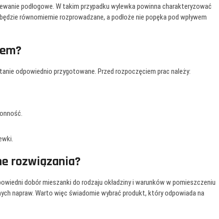
zewanie podłogowe. W takim przypadku wylewka powinna charakteryzować
ło będzie równomiernie rozprowadzane, a podłoże nie popęka pod wpływem
iem?
zostanie odpowiednio przygotowane. Przed rozpoczęciem prac należy:
łonność.
ewki.
ne rozwiązania?
powiedni dobór mieszanki do rodzaju okładziny i warunków w pomieszczeniu
wnych napraw. Warto więc świadomie wybrać produkt, który odpowiada na