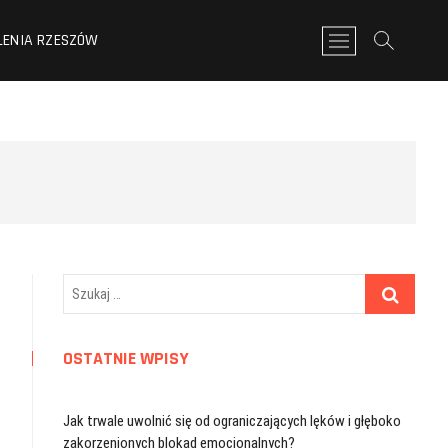
LENIA RZESZÓW
P
r
z
y
c
i
s
k
m
e
n
u
Szukaj
…
OSTATNIE WPISY
Jak trwale uwolnić się od ograniczających lęków i głęboko
zakorzenionych blokad emocjonalnych?