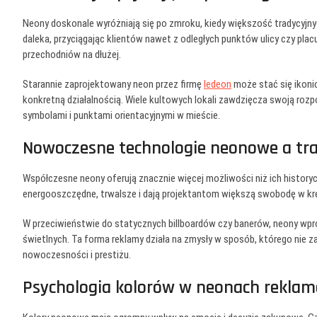
Neony doskonale wyróżniają się po zmroku, kiedy większość tradycyjny
daleka, przyciągając klientów nawet z odległych punktów ulicy czy plac
przechodniów na dłużej.
Starannie zaprojektowany neon przez firmę
ledeon
może stać się ikonic
konkretną działalnością. Wiele kultowych lokali zawdzięcza swoją ro
symbolami i punktami orientacyjnymi w mieście.
Nowoczesne technologie neonowe a tr
Współczesne neony oferują znacznie więcej możliwości niż ich historycz
energooszczędne, trwalsze i dają projektantom większą swobodę w kre
W przeciwieństwie do statycznych billboardów czy banerów, neony w
świetlnych. Ta forma reklamy działa na zmysły w sposób, którego nie 
nowoczesności i prestiżu.
Psychologia kolorów w neonach rekla