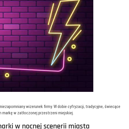
iezapomniany wizerunek firmy. W dobie cyfryzacji, tradycyjne, świecące
 markę w zatłoczonej przestrzeni miejskiej.
rki w nocnej scenerii miasta