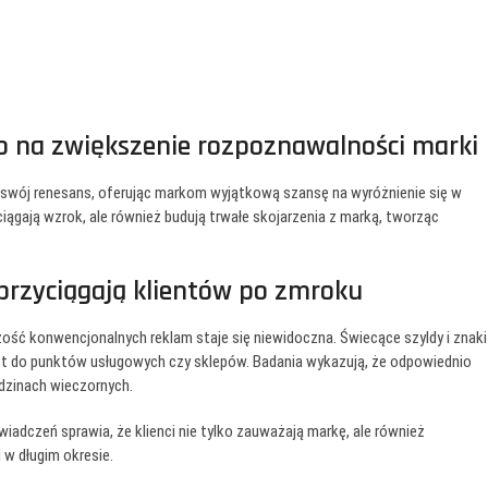
 na zwiększenie rozpoznawalności marki
 swój renesans, oferując markom wyjątkową szansę na wyróżnienie się w
yciągają wzrok, ale również budują trwałe skojarzenia z marką, tworząc
przyciągają klientów po zmroku
zość konwencjonalnych reklam staje się niewidoczna. Świecące szyldy i znaki
ost do punktów usługowych czy sklepów. Badania wykazują, że odpowiednio
dzinach wieczornych.
dczeń sprawia, że klienci nie tylko zauważają markę, ale również
 w długim okresie.