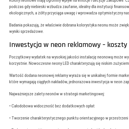
Kolory neonowe mają ogromny wpływ na emocje i decyzje zakupowe. Cze
podczas gdy niebieski wzbudza zaufanie, idealny dla instytucji finanso
ekologicznych, a żółty przyciąga uwagę i wprowadza optymistyczny nas
Badania pokazują, że właściwie dobrana kolorystyka neonu może zwięk
wyniki sprzedażowe.
Inwestycja w neon reklamowy – koszty 
Początkowy wydatek na wysokiej jakości instalację neonową może wy
korzystnie. Nowoczesne neony LED charakteryzują się niskim zużyciem e
Wartość dodana neonowej reklamy wyraża się w unikalnej formie marke
które wymagają ciągłych nakładów, jednorazowa inwestycja w neon za
Najważniejsze zalety neonów w strategii marketingowej:
• Całodobowa widoczność bez dodatkowych opłat
• Tworzenie charakterystycznego punktu orientacyjnego w przestrzeni 