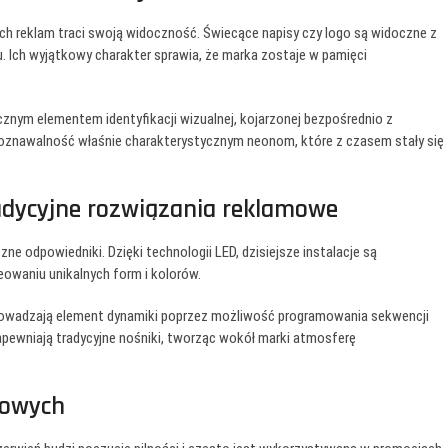
ch reklam traci swoją widoczność. Świecące napisy czy logo są widoczne z
u. Ich wyjątkowy charakter sprawia, że marka zostaje w pamięci
znym elementem identyfikacji wizualnej, kojarzonej bezpośrednio z
zpoznawalność właśnie charakterystycznym neonom, które z czasem stały się
adycyjne rozwiązania reklamowe
ne odpowiedniki. Dzięki technologii LED, dzisiejsze instalacje są
owaniu unikalnych form i kolorów.
prowadzają element dynamiki poprzez możliwość programowania sekwencji
zapewniają tradycyjne nośniki, tworząc wokół marki atmosferę
mowych