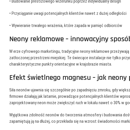
• Budowanie prestiżowego wizerunku poprzez indywidualny design
• Przyciąganie uwagi potencjalnych klientów nawet z dużej odległości
• Wywieranie trwałego wrażenia, które zapada w pamięć odbiorców
Neony reklamowe – innowacyjny sposób
W erze cyfrowego marketingu, tradycyjne neony reklamowe przeżywają
zatłoczonej przestrzeni miejskiej. Te świecące instalacje nie tylko prz
charakterystyczne punkty orientacyjne w krajobrazie miasta.
Efekt świetlnego magnesu – jak neony 
Siła neonów ujawnia się szczególnie po zapadnięciu zmroku, gdy więks
firmowe działają jak latarnie, prowadzące potencjalnych klientów wpr
zaprojektowany neon może zwiększyć ruch w lokalu nawet o 30% w go
Wyjątkowa zdolność neonów do tworzenia atmosfery i budowania doświa
zapamiętują ją na dłużej, co przekłada się na wzrost świadomości marki