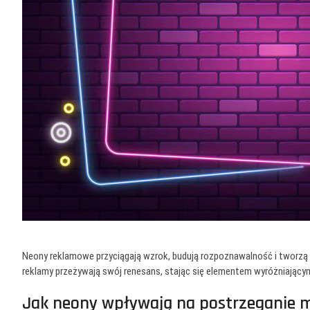
Neony reklamowe przyciągają wzrok, budują rozpoznawalność i tworzą n
reklamy przeżywają swój renesans, stając się elementem wyróżniającym
Jak neony wpływają na postrzeganie ma