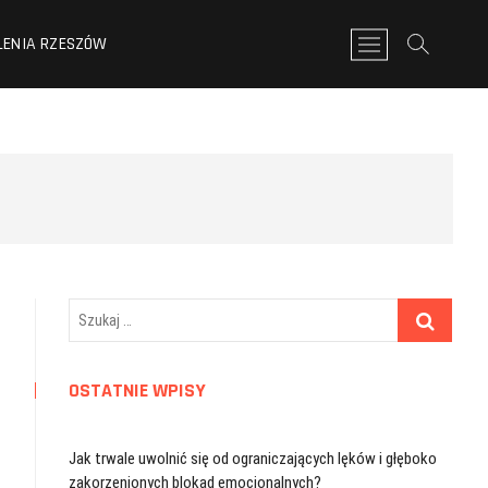
LENIA RZESZÓW
P
r
z
y
c
i
s
k
m
e
n
u
Szukaj
…
OSTATNIE WPISY
Jak trwale uwolnić się od ograniczających lęków i głęboko
zakorzenionych blokad emocjonalnych?