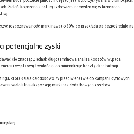
rwień budzi poczucie pilności i często jest wykorzystywana w promocjach,
wych. Zieleń, kojarzona z naturą i zdrowiem, sprawdza się w biznesach
trój.
szyć rozpoznawalność marki nawet o 80%, co przekłada się bezpośrednio na
a potencjalne zyski
dawać się znaczący, jednak długoterminowa analiza kosztów wypada
nergii i wyjątkową trwałością, co minimalizuje koszty eksploatacji.
tingu, która działa całodobowo. W przeciwieństwie do kampanii cyfrowych,
pewnia wieloletnią ekspozycję marki bez dodatkowych kosztów.
miejskiej