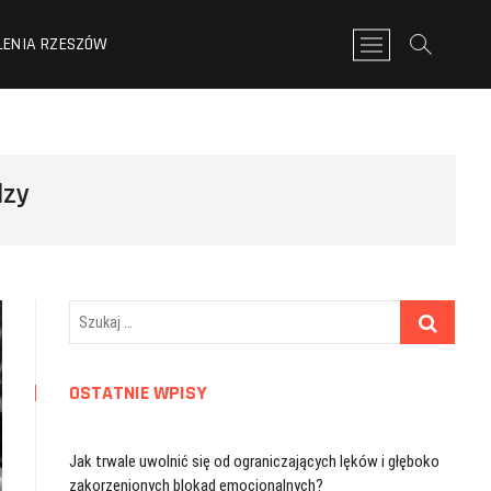
LENIA RZESZÓW
P
r
z
y
c
i
dzy
s
k
m
e
n
u
Szukaj
…
OSTATNIE WPISY
Jak trwale uwolnić się od ograniczających lęków i głęboko
zakorzenionych blokad emocjonalnych?