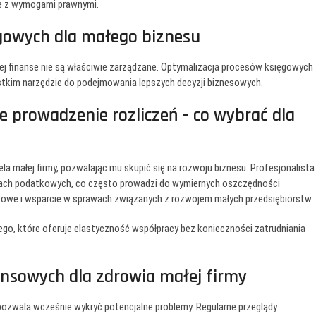
ie z wymogami prawnymi.
ęgowych dla małego biznesu
jej finanse nie są właściwie zarządzane. Optymalizacja procesów księgowych
stkim narzędzie do podejmowania lepszych decyzji biznesowych.
 prowadzenie rozliczeń – co wybrać dla
a małej firmy, pozwalając mu skupić się na rozwoju biznesu. Profesjonalista
stiach podatkowych, co często prowadzi do wymiernych oszczędności
we i wsparcie w sprawach związanych z rozwojem małych przedsiębiorstw.
go, które oferuje elastyczność współpracy bez konieczności zatrudniania
ansowych dla zdrowia małej firmy
ozwala wcześnie wykryć potencjalne problemy. Regularne przeglądy