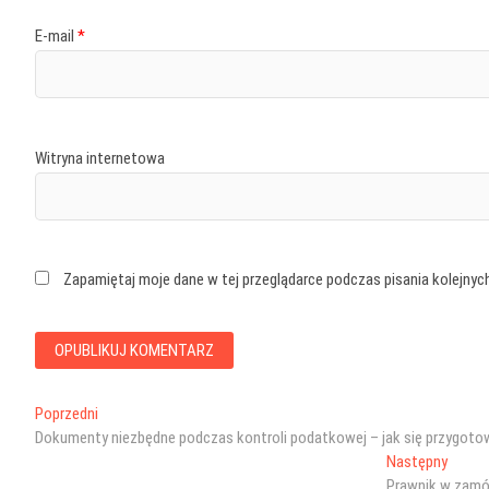
E-mail
*
Witryna internetowa
Zapamiętaj moje dane w tej przeglądarce podczas pisania kolejnyc
Nawigacja
Poprzedni
Poprzedni
wpis:
Dokumenty niezbędne podczas kontroli podatkowej – jak się przygot
wpisu
Nastę
Następny
wpis:
Prawnik w zamów