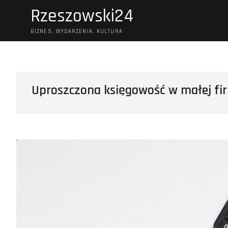
Skip
Rzeszowski24
to
content
BIZNES, WYDARZENIA, KULTURA
Uproszczona księgowość w małej firm