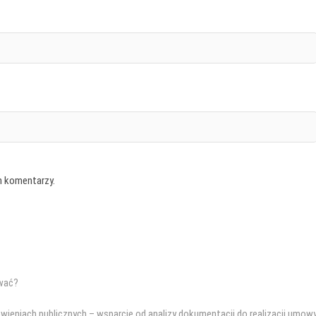
h komentarzy.
ować?
pny
ieniach publicznych – wsparcie od analizy dokumentacji do realizacji umow