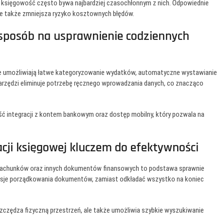
a księgowość często bywa najbardziej czasochłonnym z nich. Odpowiednie
le także zmniejsza ryzyko kosztownych błędów.
sposób na usprawnienie codziennych
tóre umożliwiają łatwe kategoryzowanie wydatków, automatyczne wystawianie
narzędzi eliminuje potrzebę ręcznego wprowadzania danych, co znacząco
ć integracji z kontem bankowym oraz dostęp mobilny, który pozwala na
ji księgowej kluczem do efektywności
, rachunków oraz innych dokumentów finansowych to podstawa sprawnie
sesje porządkowania dokumentów, zamiast odkładać wszystko na koniec
zczędza fizyczną przestrzeń, ale także umożliwia szybkie wyszukiwanie