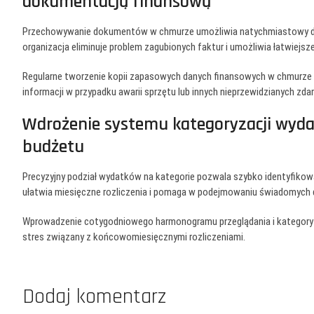
dokumentacją finansową
Przechowywanie dokumentów w chmurze umożliwia natychmiastowy dos
organizacja eliminuje problem zagubionych faktur i umożliwia łatwi
Regularne tworzenie kopii zapasowych danych finansowych w chmurze 
informacji w przypadku awarii sprzętu lub innych nieprzewidzianych zda
Wdrożenie systemu kategoryzacji wydat
budżetu
Precyzyjny podział wydatków na kategorie pozwala szybko identyfikow
ułatwia miesięczne rozliczenia i pomaga w podejmowaniu świadomych 
Wprowadzenie cotygodniowego harmonogramu przeglądania i kategoryz
stres związany z końcowomiesięcznymi rozliczeniami.
Dodaj komentarz