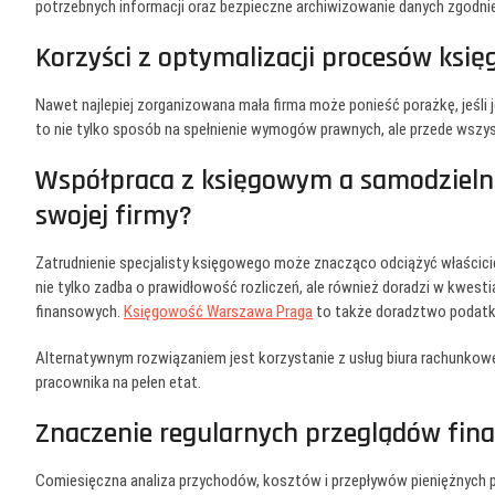
potrzebnych informacji oraz bezpieczne archiwizowanie danych zgodn
Korzyści z optymalizacji procesów ksi
Nawet najlepiej zorganizowana mała firma może ponieść porażkę, jeśli 
to nie tylko sposób na spełnienie wymogów prawnych, ale przede wszy
Współpraca z księgowym a samodzielne
swojej firmy?
Zatrudnienie specjalisty księgowego może znacząco odciążyć właściciel
nie tylko zadba o prawidłowość rozliczeń, ale również doradzi w kwe
finansowych.
Księgowość Warszawa Praga
to także doradztwo podatko
Alternatywnym rozwiązaniem jest korzystanie z usług biura rachunkowe
pracownika na pełen etat.
Znaczenie regularnych przeglądów fin
Comiesięczna analiza przychodów, kosztów i przepływów pieniężnych p