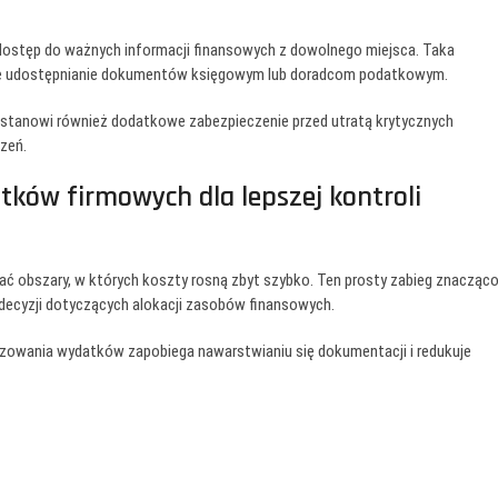
tęp do ważnych informacji finansowych z dowolnego miejsca. Taka
ejsze udostępnianie dokumentów księgowym lub doradcom podatkowym.
stanowi również dodatkowe zabezpieczenie przed utratą krytycznych
rzeń.
ków firmowych dla lepszej kontroli
ać obszary, w których koszty rosną zbyt szybko. Ten prosty zabieg znacząc
decyzji dotyczących alokacji zasobów finansowych.
owania wydatków zapobiega nawarstwianiu się dokumentacji i redukuje