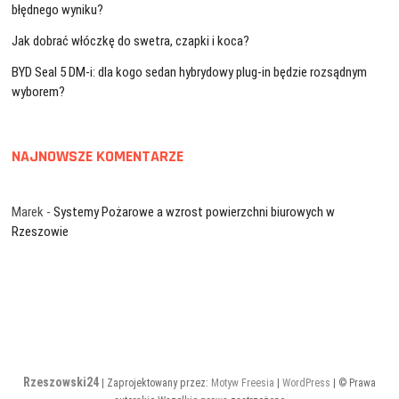
błędnego wyniku?
Jak dobrać włóczkę do swetra, czapki i koca?
BYD Seal 5 DM-i: dla kogo sedan hybrydowy plug-in będzie rozsądnym
wyborem?
NAJNOWSZE KOMENTARZE
Marek
-
Systemy Pożarowe a wzrost powierzchni biurowych w
Rzeszowie
Rzeszowski24
| Zaprojektowany przez:
Motyw Freesia
|
WordPress
| © Prawa