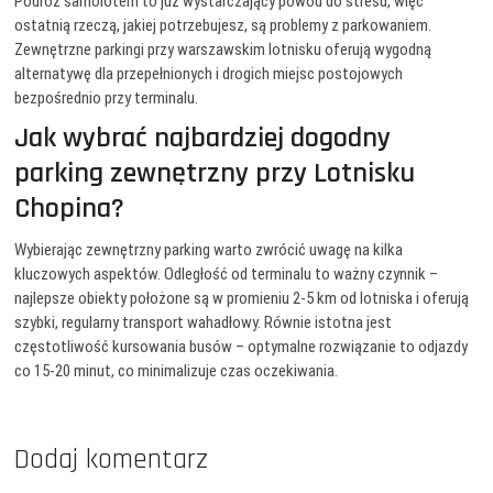
Podróż samolotem to już wystarczający powód do stresu, więc
ostatnią rzeczą, jakiej potrzebujesz, są problemy z parkowaniem.
Zewnętrzne parkingi przy warszawskim lotnisku oferują wygodną
alternatywę dla przepełnionych i drogich miejsc postojowych
bezpośrednio przy terminalu.
Jak wybrać najbardziej dogodny
parking zewnętrzny przy Lotnisku
Chopina?
Wybierając zewnętrzny parking warto zwrócić uwagę na kilka
kluczowych aspektów. Odległość od terminalu to ważny czynnik –
najlepsze obiekty położone są w promieniu 2-5 km od lotniska i oferują
szybki, regularny transport wahadłowy. Równie istotna jest
częstotliwość kursowania busów – optymalne rozwiązanie to odjazdy
co 15-20 minut, co minimalizuje czas oczekiwania.
Dodaj komentarz