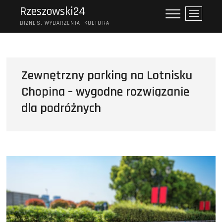
Skip
Rzeszowski24
P
to
r
BIZNES, WYDARZENIA, KULTURA
content
z
y
c
i
Zewnętrzny parking na Lotnisku
s
Chopina – wygodne rozwiązanie
k
m
dla podróżnych
e
n
u