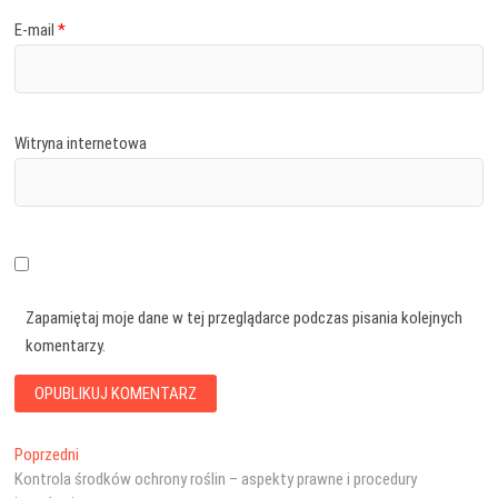
E-mail
*
Witryna internetowa
Zapamiętaj moje dane w tej przeglądarce podczas pisania kolejnych
komentarzy.
Nawigacja
Poprzedni
Poprzedni
wpis:
Kontrola środków ochrony roślin – aspekty prawne i procedury
wpisu