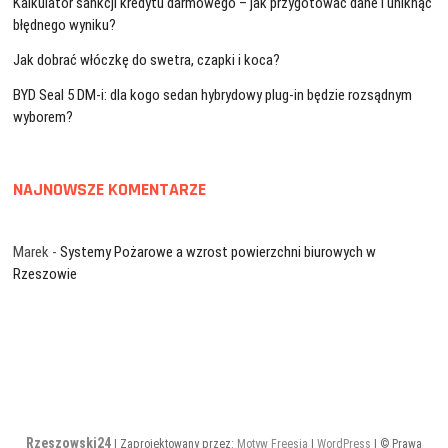
Kalkulator sankcji kredytu darmowego – jak przygotować dane i uniknąć
błędnego wyniku?
Jak dobrać włóczkę do swetra, czapki i koca?
BYD Seal 5 DM-i: dla kogo sedan hybrydowy plug-in będzie rozsądnym
wyborem?
NAJNOWSZE KOMENTARZE
Marek
-
Systemy Pożarowe a wzrost powierzchni biurowych w
Rzeszowie
Rzeszowski24
| Zaprojektowany przez:
Motyw Freesia
|
WordPress
| © Prawa