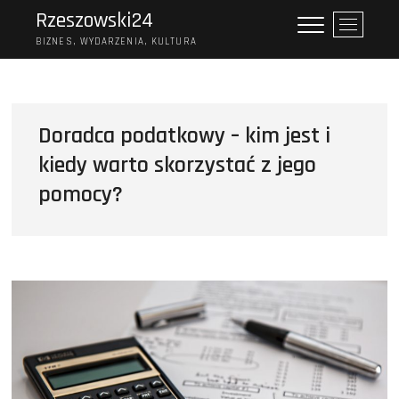
Skip
Rzeszowski24
P
to
r
BIZNES, WYDARZENIA, KULTURA
content
z
y
c
i
Doradca podatkowy – kim jest i
s
kiedy warto skorzystać z jego
k
m
pomocy?
e
n
u