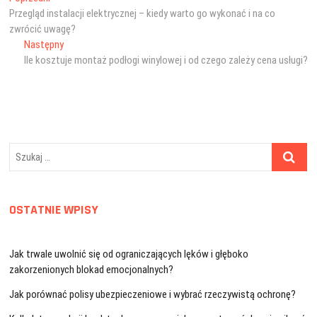
Nawigacja
wpis:
Przegląd instalacji elektrycznej – kiedy warto go wykonać i na co
wpisu
zwrócić uwagę?
Następny
Następny
wpis:
Ile kosztuje montaż podłogi winylowej i od czego zależy cena usługi?
Szukaj
…
OSTATNIE WPISY
Jak trwale uwolnić się od ograniczających lęków i głęboko
zakorzenionych blokad emocjonalnych?
Jak porównać polisy ubezpieczeniowe i wybrać rzeczywistą ochronę?