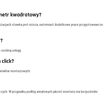
a metr kwadratowy?
ealizacjach stawka jest niższa, natomiast dodatkowe prace przygotowawcze
a?
o osobną usługę.
 click?
teriałów montażowych.
czych. W przypadku podłóg winylowych jakość montażu ma bezpośredni