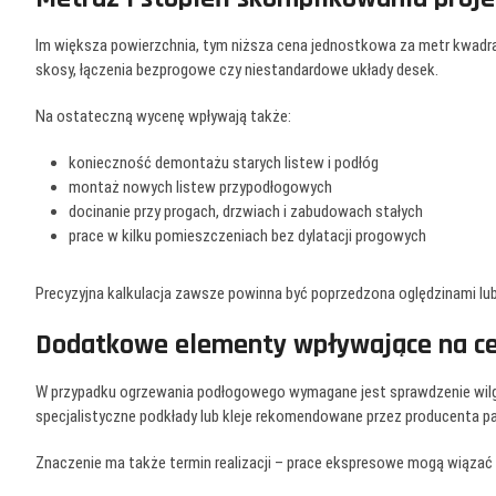
Im większa powierzchnia, tym niższa cena jednostkowa za metr kwadrat
skosy, łączenia bezprogowe czy niestandardowe układy desek.
Na ostateczną wycenę wpływają także:
konieczność demontażu starych listew i podłóg
montaż nowych listew przypodłogowych
docinanie przy progach, drzwiach i zabudowach stałych
prace w kilku pomieszczeniach bez dylatacji progowych
Precyzyjna kalkulacja zawsze powinna być poprzedzona oględzinami lub
Dodatkowe elementy wpływające na c
W przypadku ogrzewania podłogowego wymagane jest sprawdzenie wilgo
specjalistyczne podkłady lub kleje rekomendowane przez producenta pa
Znaczenie ma także termin realizacji – prace ekspresowe mogą wiązać