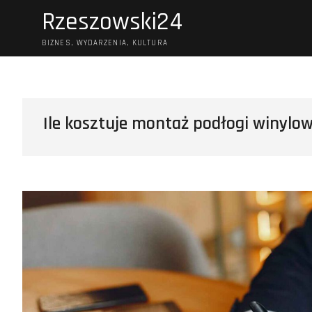
Skip
Rzeszowski24
to
content
BIZNES, WYDARZENIA, KULTURA
Ile kosztuje montaż podłogi winylowe