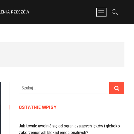
LENIA RZESZÓW
P
r
z
y
c
i
s
k
m
e
n
u
Szukaj
…
OSTATNIE WPISY
Jak trwale uwolnić się od ograniczających lęków i głęboko
zakorzenionych blokad emocjonalnych?