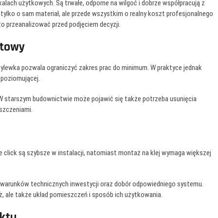
kalach użytkowych. Są trwałe, odporne na wilgoć i dobrze współpracują z
tylko o sam materiał, ale przede wszystkim o realny koszt profesjonalnego
to przeanalizować przed podjęciem decyzji.
ztowy
ylewka pozwala ograniczyć zakres prac do minimum. W praktyce jednak
opoziomującej.
 W starszym budownictwie może pojawić się także potrzeba usunięcia
szczeniami.
e click są szybsze w instalacji, natomiast montaż na klej wymaga większej
warunków technicznych inwestycji oraz dobór odpowiedniego systemu.
aż, ale także układ pomieszczeń i sposób ich użytkowania.
ektu