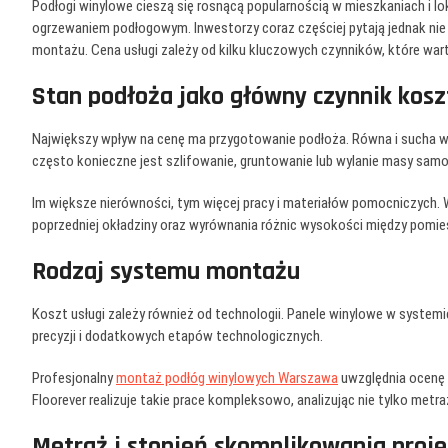
Podłogi winylowe cieszą się rosnącą popularnością w mieszkaniach i lo
ogrzewaniem podłogowym. Inwestorzy coraz częściej pytają jednak nie 
montażu. Cena usługi zależy od kilku kluczowych czynników, które war
Stan podłoża jako główny czynnik kos
Największy wpływ na cenę ma przygotowanie podłoża. Równa i sucha w
często konieczne jest szlifowanie, gruntowanie lub wylanie masy sam
Im większe nierówności, tym więcej pracy i materiałów pomocniczych.
poprzedniej okładziny oraz wyrównania różnic wysokości między pomie
Rodzaj systemu montażu
Koszt usługi zależy również od technologii. Panele winylowe w systemi
precyzji i dodatkowych etapów technologicznych.
Profesjonalny
montaż podłóg winylowych Warszawa
uwzględnia ocenę 
Floorever realizuje takie prace kompleksowo, analizując nie tylko metr
Metraż i stopień skomplikowania proj